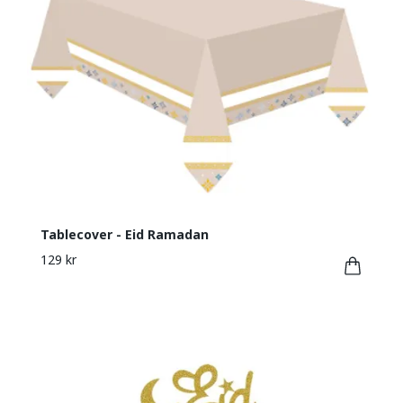
Tablecover - Eid Ramadan
129 kr