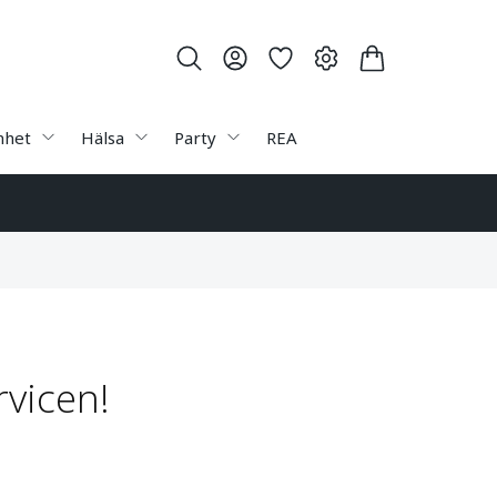
nhet
Hälsa
Party
REA
rvicen!