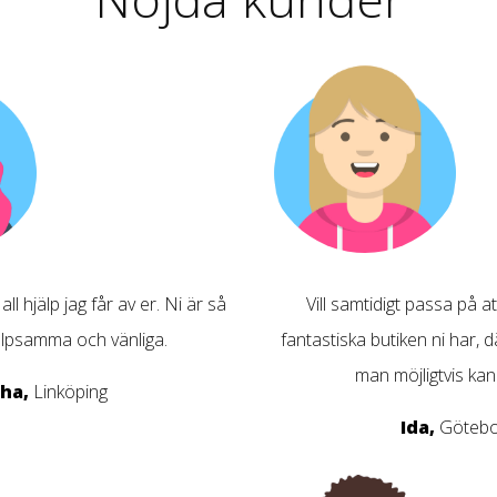
 all hjälp jag får av er. Ni är så
Vill samtidigt passa på a
älpsamma och vänliga.
fantastiska butiken ni har, d
man möjligtvis ka
sha,
Linköping
Ida,
Götebo