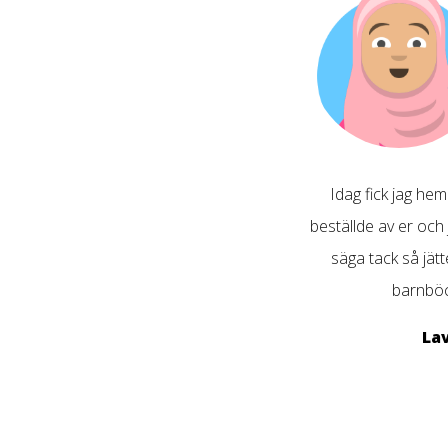
Idag fick jag he
beställde av er och
säga tack så jät
barnböc
La