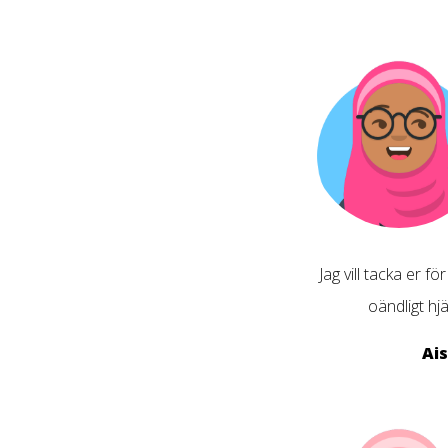
Jag vill tacka er för
oändligt hj
Ai