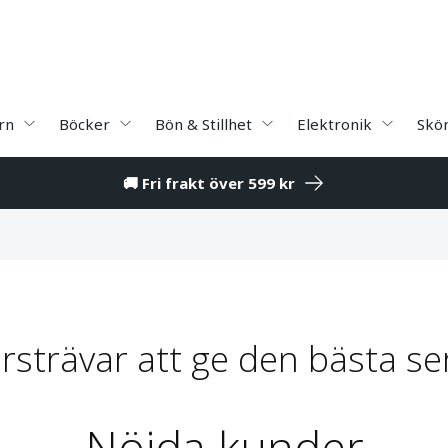
rn
Böcker
Bön & Stillhet
Elektronik
Skö
🚚 Fri frakt över 599 kr
ersträvar att ge den bästa se
Nöjda kunder