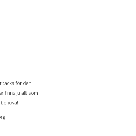
tt tacka för den
är finns ju allt som
n behöva!
rg