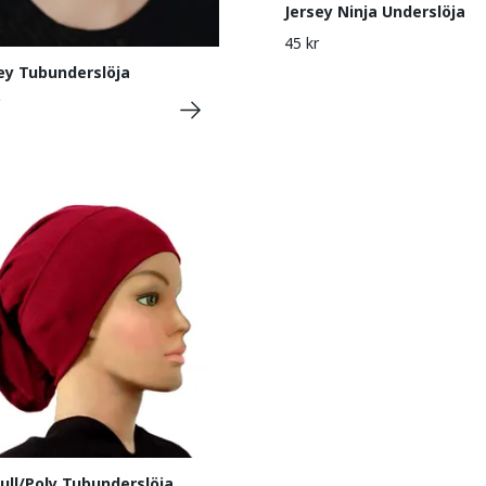
Jersey Ninja Underslöja
45 kr
ey Tubunderslöja
ll/Poly Tubunderslöja