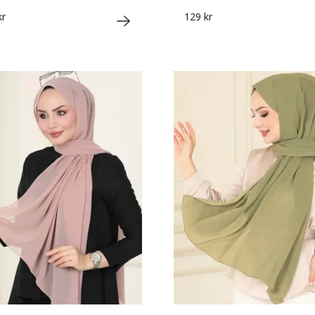
kr
129 kr