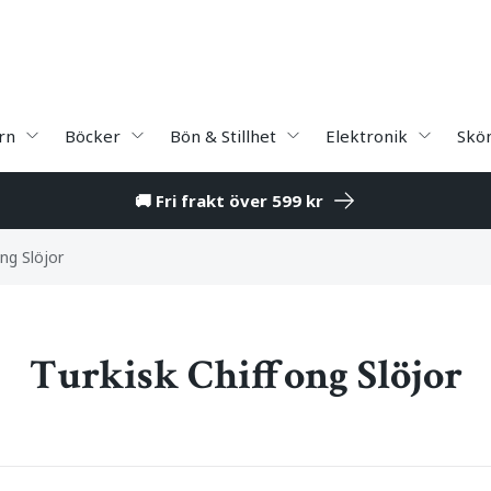
rn
Böcker
Bön & Stillhet
Elektronik
Skö
🚚 Fri frakt över 599 kr
ong Slöjor
Turkisk Chiffong Slöjor