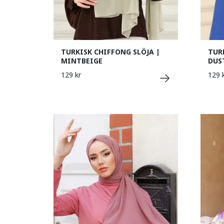
TURKISK CHIFFONG SLÖJA |
TUR
MINTBEIGE
DUS
129 kr
129 