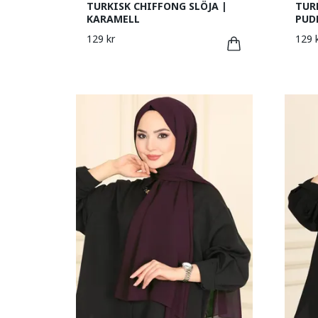
TURKISK CHIFFONG SLÖJA |
TUR
KARAMELL
PUD
129 kr
129 