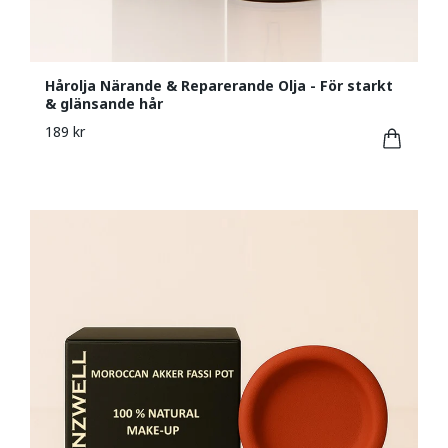
Hårolja Närande & Repar­erande Olja - För starkt
& glänsande hår
189 kr