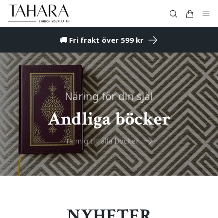
🚚 Fri frakt över 599 kr
Näring för din själ
Andliga böcker
Ta mig till alla böcker
NYHETER