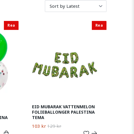
Rea
Rea
EID MUBARAK VATTENMELON
FOLIEBALLONGER PALESTINA
INA
TEMA
103 kr
129 kr