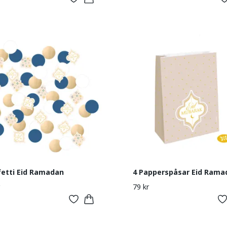
etti Eid Ramadan
4 Papperspåsar Eid Rama
79 kr