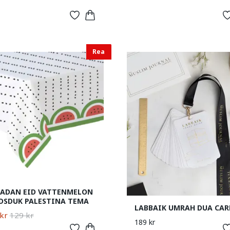
Rea
ADAN EID VATTENMELON
DSDUK PALESTINA TEMA
LABBAIK UMRAH DUA CAR
kr
129 kr
189 kr