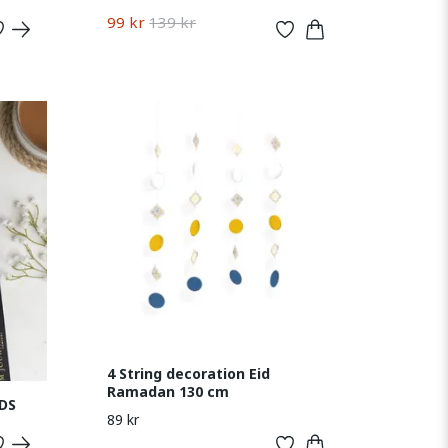
99 kr
139 kr
4 String decoration Eid
Ramadan 130 cm
DS
89 kr