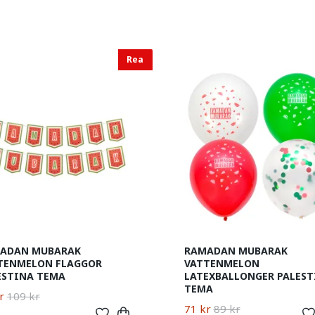
nativ.
Rea
ADAN MUBARAK
RAMADAN MUBARAK
TENMELON FLAGGOR
VATTENMELON
ESTINA TEMA
LATEXBALLONGER PALEST
TEMA
r
109 kr
71 kr
89 kr