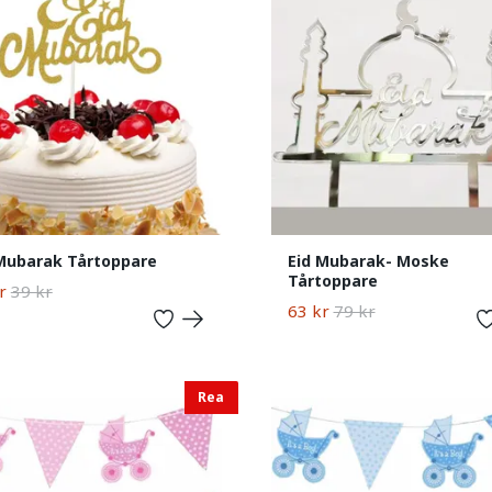
Mubarak Tårtoppare
Eid Mubarak- Moske
Tårtoppare
r
39 kr
63 kr
79 kr
Rea