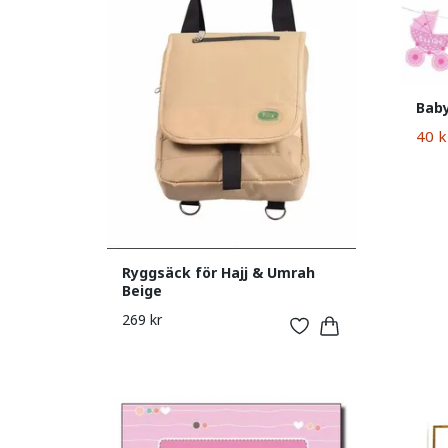
Baby
40 k
Ryggsäck för Hajj & Umrah
Beige
269 kr