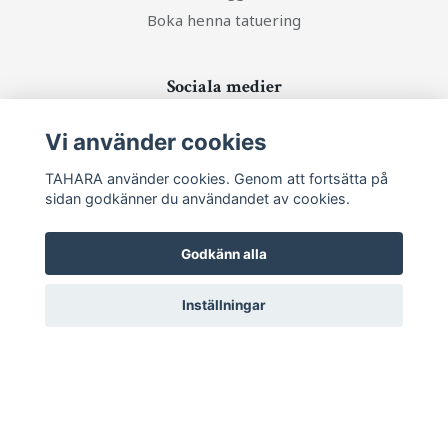
Boka henna tatuering
Sociala medier
Vi använder cookies
TAHARA använder cookies. Genom att fortsätta på
sidan godkänner du användandet av cookies.
Ta del av senaste nytt och unika erbjudanden!
Godkänn alla
Prenumerera
Inställningar