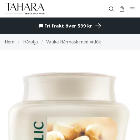
🚚 Fri frakt över 599 kr
Hem
/
Hårolja
/
Vatika Hårmask med Vitlök