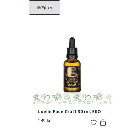
Filter
Filter by produkter. Klicka för att öppna filteralter
Tar bort alla aktiva filter och visar alla produkter.
Loelle Face Craft 30 ml, EKO
249 kr