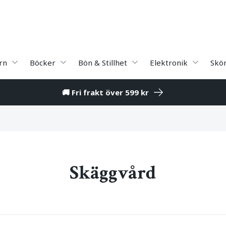
rn
Böcker
Bön & Stillhet
Elektronik
Skö
🚚 Fri frakt över 599 kr
Skäggvård