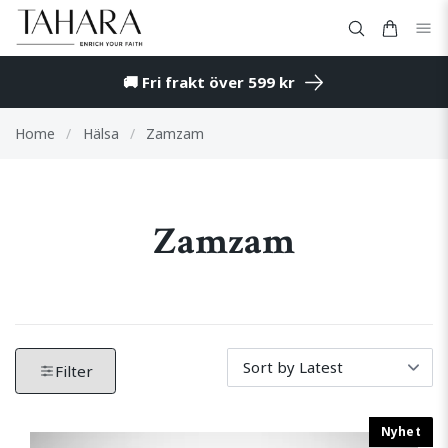
🚚 Fri frakt över 599 kr
Home
/
Hälsa
/
Zamzam
Zamzam
Filter by produkter. Klicka för att öppna filteralternati
Tar bort alla aktiva filter och visar alla produkter.
Filter
Nyhet