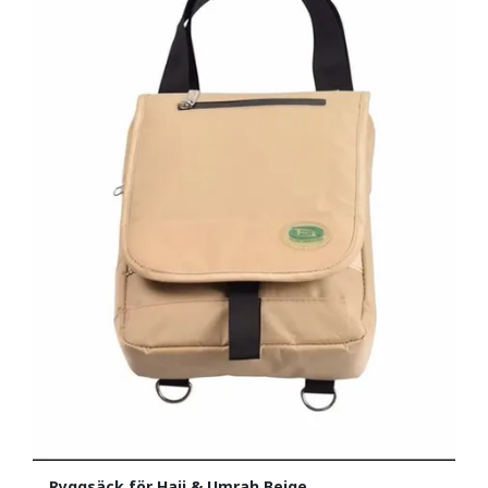
Ryggsäck för Hajj & Umrah Beige