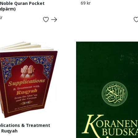
69 kr
Noble Quran Pocket
rdpärm)
kr
lications & Treatment
h Ruqyah