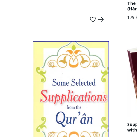
The 
(Hå
179 
Supp
wit