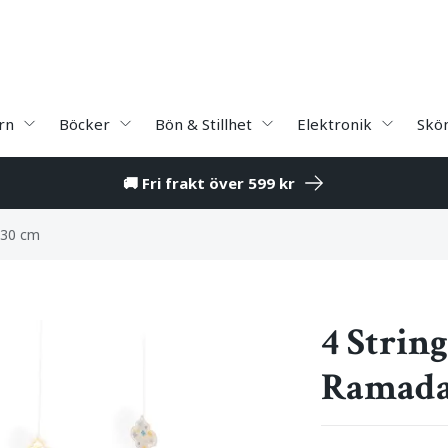
rn
Böcker
Bön & Stillhet
Elektronik
Skö
🚚 Fri frakt över 599 kr
130 cm
4 Strin
Ramada