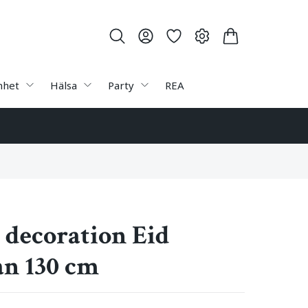
nhet
Hälsa
Party
REA
g decoration Eid
n 130 cm