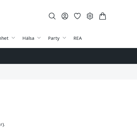
nhet
Hälsa
Party
REA
r).