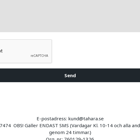
Send
E-postadress:
kund@tahara.se
7474 OBS! Gäller ENDAST SMS (Vardagar Kl. 10-14 och alla andr
genom 24 timmar.)
Org. nr.: 760129-1326