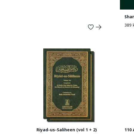
Sham
389 
Riyad-us-Saliheen (vol 1 + 2)
110 