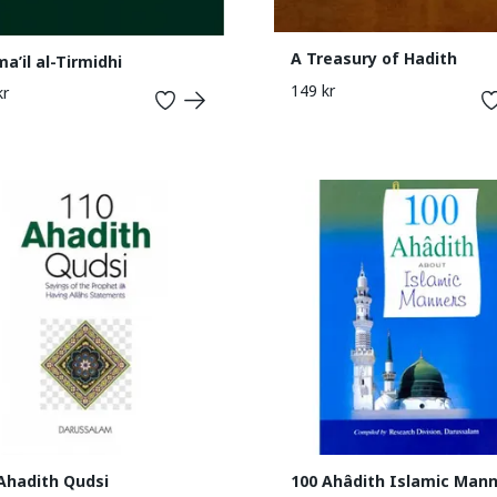
A Treasury of Hadith
a’il al-Tirmidhi
149 kr
kr
Ahadith Qudsi
100 Ahâdith Islamic Man