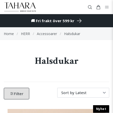
🚚 Fri frakt över 599 kr
Home
/
HERR
/
Accessoarer
/
Halsdukar
Halsdukar
Filter by produkter. Klicka för att öppna filteralternati
Tar bort alla aktiva filter och visar alla produkter.
Filter
Nyhet