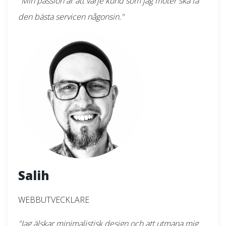
"Min passion är att varje kund som jag möter ska få
den bästa servicen någonsin."
Salih
WEBBUTVECKLARE
"Jag älskar minimalistisk design och att utmana mig