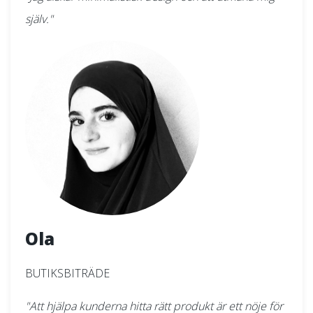
själv."
Ola
BUTIKSBITRÄDE
"Att hjälpa kunderna hitta rätt produkt är ett nöje för