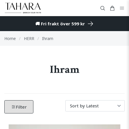
🚚 Fri frakt över 599 kr
Home
/
HERR
/
Ihram
Ihram
Filter by produkter. Klicka för att öppna filteralternati
Tar bort alla aktiva filter och visar alla produkter.
Filter