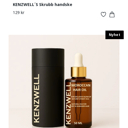
KENZWELL´S Skrubb handske
129 kr
Nyhet