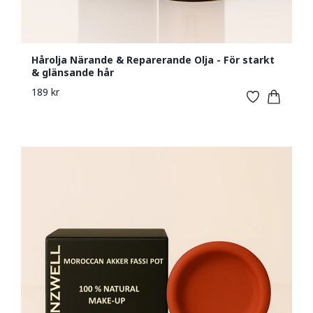
Hårolja Närande & Repar­erande Olja - För starkt
& glänsande hår
189 kr