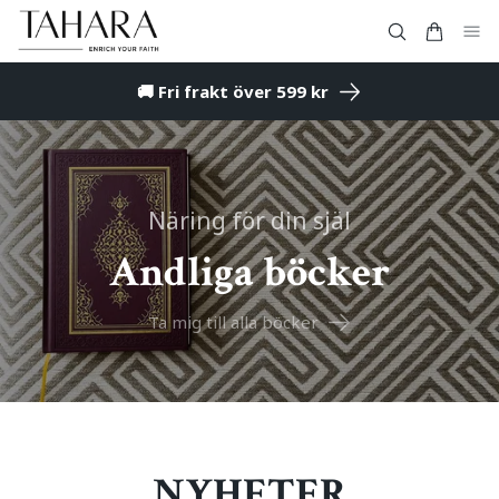
🚚 Fri frakt över 599 kr
Näring för din själ
Andliga böcker
Ta mig till alla böcker
NYHETER