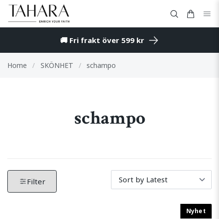
🚚 Fri frakt över 599 kr
Home
/
SKÖNHET
/
schampo
schampo
Filter by produkter. Klicka för att öppna filteralternati
Tar bort alla aktiva filter och visar alla produkter.
Filter
Nyhet