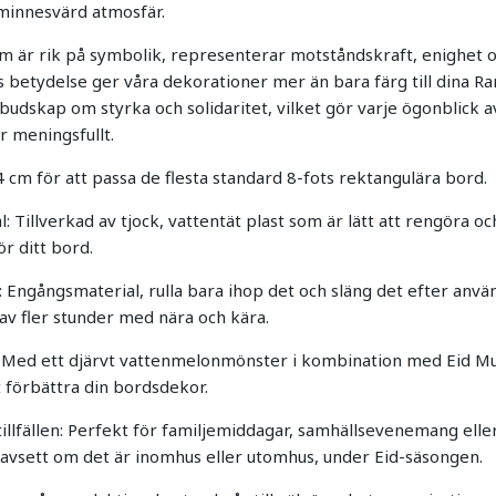
minnesvärd atmosfär.
 är rik på symbolik, representerar motståndskraft, enighet 
s betydelse ger våra dekorationer mer än bara färg till dina R
budskap om styrka och solidaritet, vilket gör varje ögonblick 
r meningsfullt.
 cm för att passa de flesta standard 8-fots rektangulära bord.
l: Tillverkad av tjock, vattentät plast som är lätt att rengöra oc
för ditt bord.
 Engångsmaterial, rulla bara ihop det och släng det efter anvä
 av fler stunder med nära och kära.
: Med ett djärvt vattenmelonmönster i kombination med Eid M
t förbättra din bordsdekor.
 tillfällen: Perfekt för familjemiddagar, samhällsevenemang ell
vsett om det är inomhus eller utomhus, under Eid-säsongen.