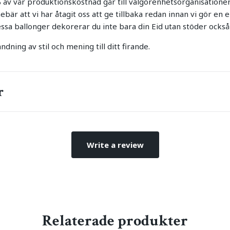
% av vår produktionskostnad går till välgörenhetsorganisatione
ebär att vi har åtagit oss att ge tillbaka redan innan vi gör en e
sa ballonger dekorerar du inte bara din Eid utan stöder också 
andning av stil och mening till ditt firande.
r
Write a review
Relaterade produkter