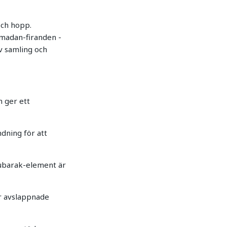
och hopp.
amadan-firanden -
av samling och
h ger ett
ndning för att
ubarak-element är
er avslappnade