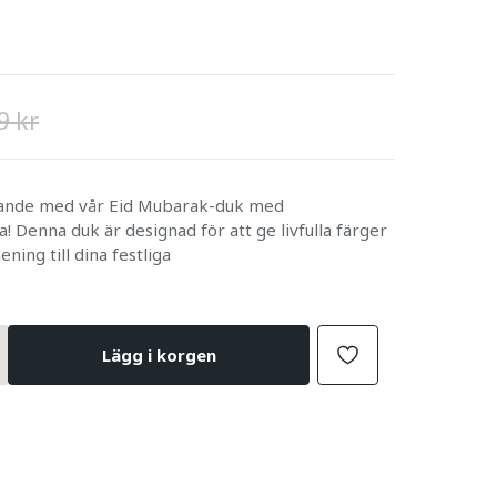
9 kr
firande med vår Eid Mubarak-duk med
 Denna duk är designad för att ge livfulla färger
ning till dina festliga
Lägg i korgen