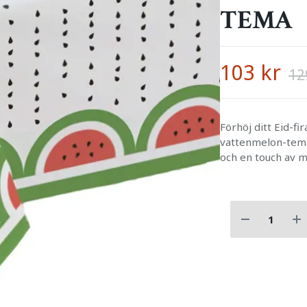
TEMA
103 kr
12
Förhöj ditt Eid-
vattenmelon-tema!
och en touch av me