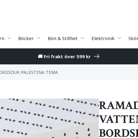
rn
Böcker
Bön & Stillhet
Elektronik
Skö
🚚 Fri frakt över 599 kr
ORDSDUK PALESTINA TEMA
RAMAD
VATTE
BORDS