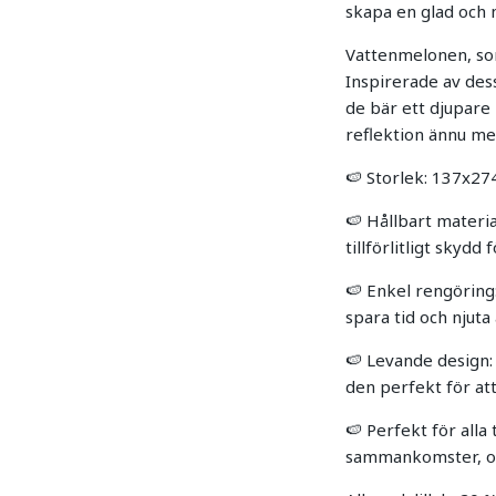
skapa en glad och 
Vattenmelonen, som
Inspirerade av des
de bär ett djupare 
reflektion ännu me
🍉 Storlek: 137x274
🍉 Hållbart materia
tillförlitligt skydd 
🍉 Enkel rengöring:
spara tid och njuta
🍉 Levande design
den perfekt för at
🍉 Perfekt för alla
sammankomster, oa