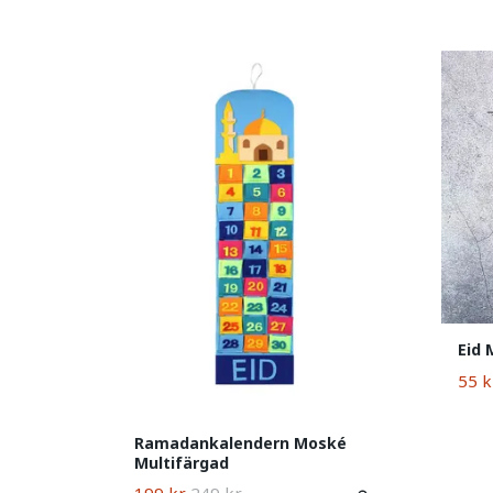
Eid 
55 k
Ramadankalendern Moské
Multifärgad