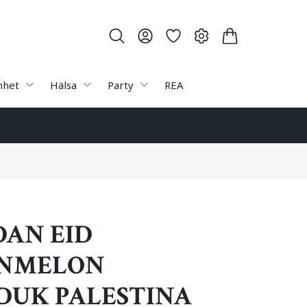
nhet
Hälsa
Party
REA
AN EID
NMELON
DUK PALESTINA