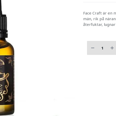
Face Craft är en m
män, rik på näran
återfuktar, lugna