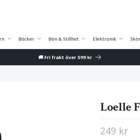
rn
Böcker
Bön & Stillhet
Elektronik
Skö
🚚 Fri frakt över 599 kr
Loelle 
249 kr