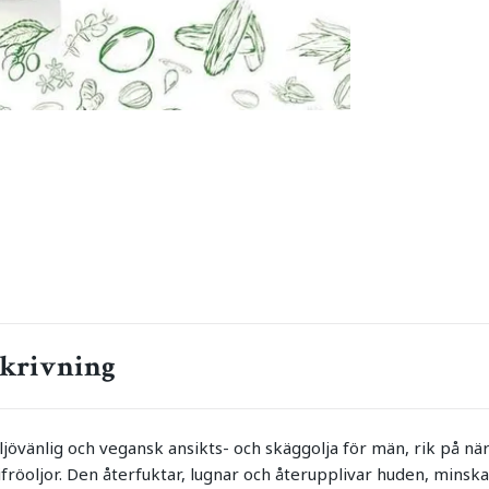
krivning
ljövänlig och vegansk ansikts- och skäggolja för män, rik på nä
fröoljor. Den återfuktar, lugnar och återupplivar huden, minskar