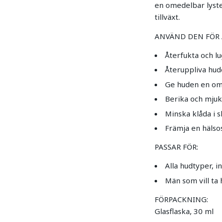
en omedelbar lyste
tillväxt.
ANVÄND DEN FÖR 
Återfukta och l
Återuppliva hude
Ge huden en om
Berika och mju
Minska klåda i 
Främja en häls
PASSAR FÖR:
Alla hudtyper, i
Män som vill ta
FÖRPACKNING:
Glasflaska, 30 ml