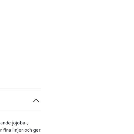
rande jojoba-,
 fina linjer och ger