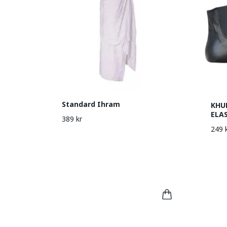
Standard Ihram
KHU
ELA
389 kr
249 