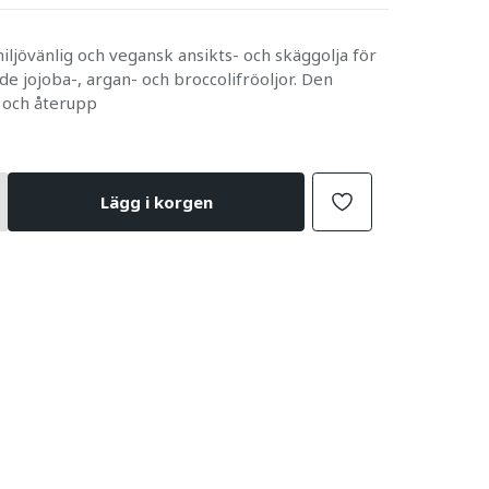
iljövänlig och vegansk ansikts- och skäggolja för
de jojoba-, argan- och broccolifröoljor. Den
r och återupp
Lägg i korgen