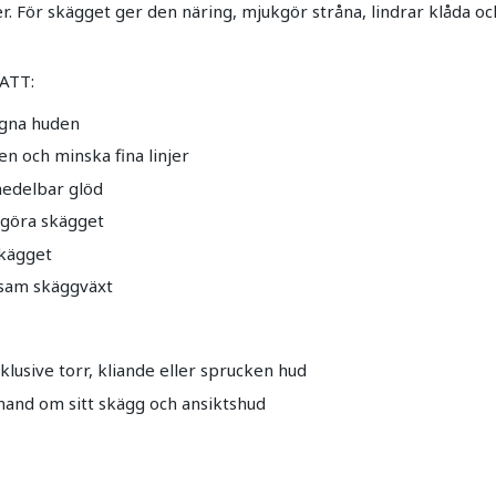
r. För skägget ger den näring, mjukgör stråna, lindrar klåda o
ATT:
ugna huden
n och minska fina linjer
edelbar glöd
kgöra skägget
skägget
osam skäggväxt
nklusive torr, kliande eller sprucken hud
 hand om sitt skägg och ansiktshud