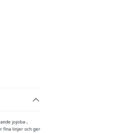
rande jojoba-,
 fina linjer och ger