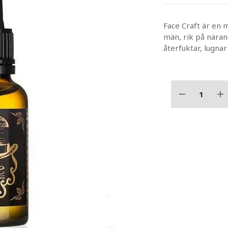
Face Craft är en m
män, rik på näran
återfuktar, lugna