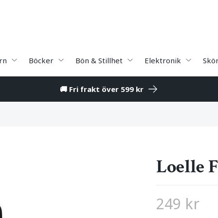
rn
Böcker
Bön & Stillhet
Elektronik
Skö
🚚 Fri frakt över 599 kr
Loelle 
249 kr