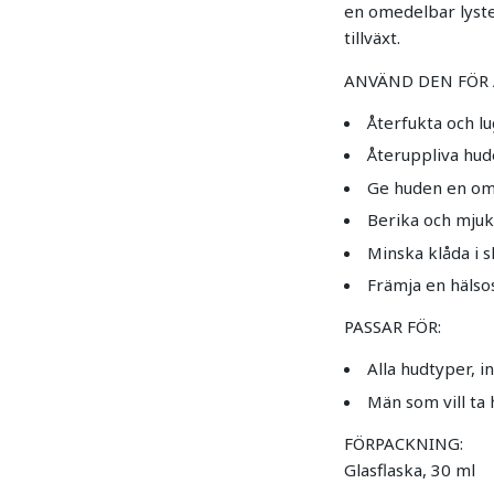
en omedelbar lyste
tillväxt.
ANVÄND DEN FÖR 
Återfukta och l
Återuppliva hude
Ge huden en om
Berika och mju
Minska klåda i 
Främja en häls
PASSAR FÖR:
Alla hudtyper, i
Män som vill ta
FÖRPACKNING:
Glasflaska, 30 ml