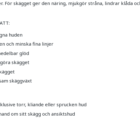
r. För skägget ger den näring, mjukgör stråna, lindrar klåda o
ATT:
ugna huden
n och minska fina linjer
edelbar glöd
kgöra skägget
skägget
osam skäggväxt
nklusive torr, kliande eller sprucken hud
 hand om sitt skägg och ansiktshud