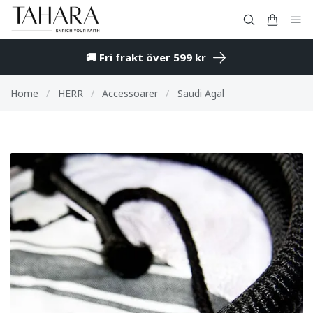
🚚 Fri frakt över 599 kr
Home
/
HERR
/
Accessoarer
/
Saudi Agal