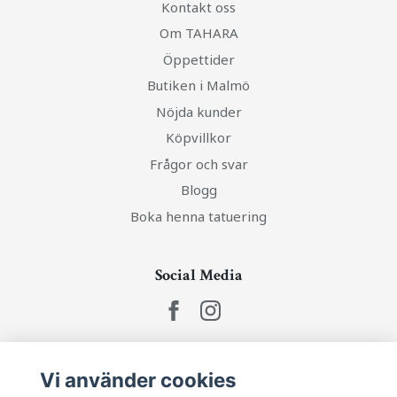
Kontakt oss
Om TAHARA
Öppettider
Butiken i Malmö
Nöjda kunder
Köpvillkor
Frågor och svar
Blogg
Boka henna tatuering
Social Media
Ta del av senaste nytt och unika erbjudanden!
Vi använder cookies