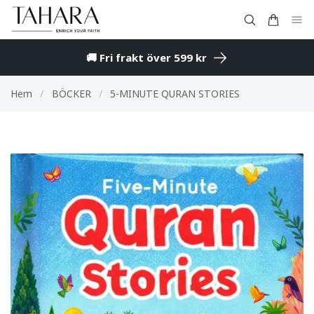
🚚 Fri frakt över 599 kr
Hem
/
BÖCKER
/
5-MINUTE QURAN STORIES