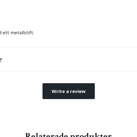
ett metallstift.
r
Write a review
Relaterade produkter