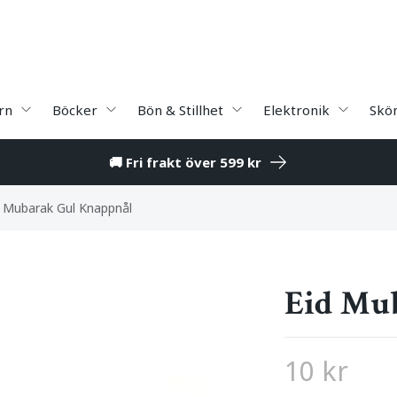
rn
Böcker
Bön & Stillhet
Elektronik
Skö
🚚 Fri frakt över 599 kr
d Mubarak Gul Knappnål
Eid Mu
10 kr