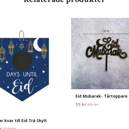
Eid Mubarak- Tårtoppare
55 kr
69 kr
r kvar till Eid Trä Skylt
r
119 kr