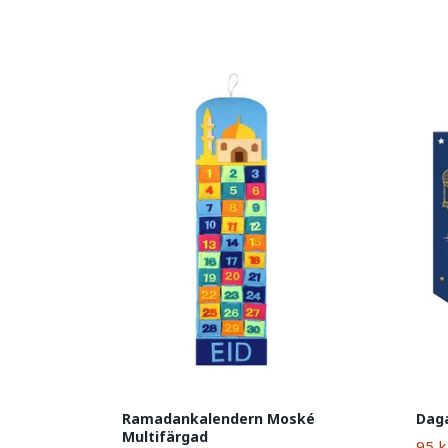
Ramadankalendern Moské
Daga
Multifärgad
95 k