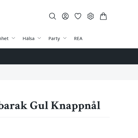
nhet
Hälsa
Party
REA
barak Gul Knappnål