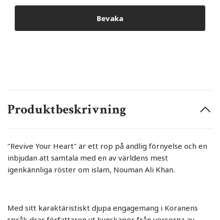
Bevaka
Produktbeskrivning
"Revive Your Heart" är ett rop på andlig förnyelse och en
inbjudan att samtala med en av världens mest
igenkännliga röster om islam, Nouman Ali Khan.
Med sitt karaktäristiskt djupa engagemang i Koranens
språk drar författaren ut kunskaper från verserna av