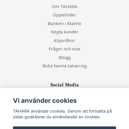
Om TAHARA
Öppettider
Butiken i Malmö
Nöjda kunder
Köpvillkor
Frågor och svar
Blogg
Boka henna tatuering
Social Media
Vi använder cookies
TAHARA använder cookies. Genom att fortsätta på
sidan godkänner du användandet av cookies.
Ta del av senaste nytt och unika erbjudanden!