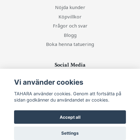
Nöjda kunder
Köpvillkor
Frågor och svar
Blogg
Boka henna tatuering
Social Media
Vi använder cookies
TAHARA använder cookies. Genom att fortsätta på
sidan godkänner du användandet av cookies.
Ta del av senaste nytt och unika erbjudanden!
Accept all
Prenumerera
Settings