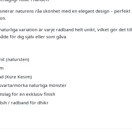
nerar naturens råa skönhet med en elegant design – perfekt f
ion.
aturliga variation är varje radband helt unikt, vilket gör det til
både för dig själv eller som gåva.
it (natursten)
mm
ad (Küre Kesim)
svarta/mörka naturliga mönster
nslag för en exklusiv finish
bih / radband för dhikr