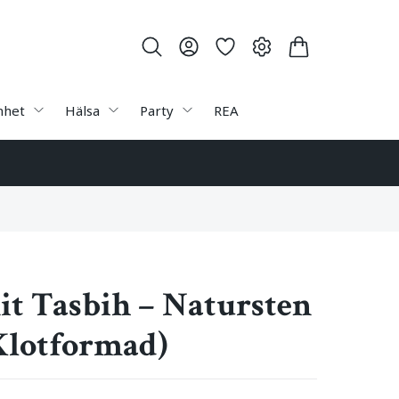
nhet
Hälsa
Party
REA
t Tasbih – Natursten
Klotformad)