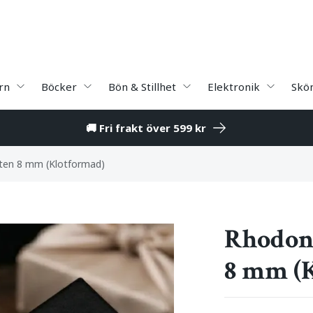
rn
Böcker
Bön & Stillhet
Elektronik
Skö
🚚 Fri frakt över 599 kr
sten 8 mm (Klotformad)
Rhodoni
8 mm (