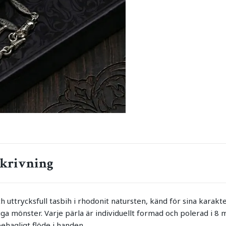
krivning
 uttrycksfull tasbih i rhodonit natursten, känd för sina karakte
ga mönster. Varje pärla är individuellt formad och polerad i 8 
ehagligt flöde i handen.