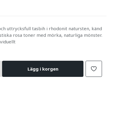
ch uttrycksfull tasbih i rhodonit natursten, känd
istiska rosa toner med mörka, naturliga mönster.
viduellt
Lägg i korgen