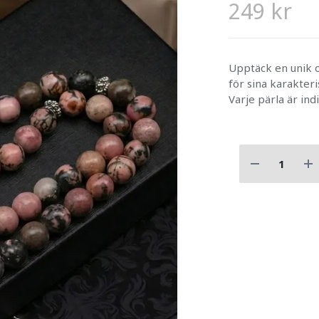
249 kr
Upptäck en unik o
för sina karakter
Varje pärla är indi