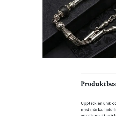
Produktbes
Upptäck en unik och
med mörka, naturli
ger ett mjukt och b