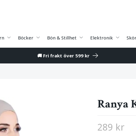
rn
Böcker
Bön & Stillhet
Elektronik
Skö
🚚 Fri frakt över 599 kr
Ranya K
289 kr