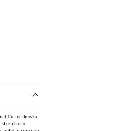
nat för muslimska
 stretch och
t samtidigt som den