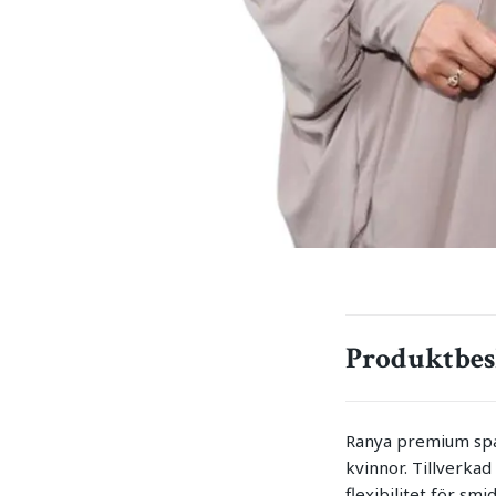
Produktbes
Ranya premium spa
kvinnor. Tillverka
flexibilitet för s