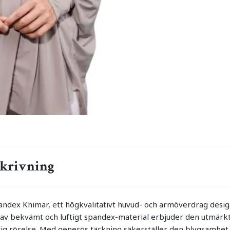
krivning
ndex Khimar, ett högkvalitativt huvud- och armöverdrag desig
d av bekvämt och luftigt spandex-material erbjuder den utmärkt
midig rörelse. Med generös täckning säkerställer den blygsamhe