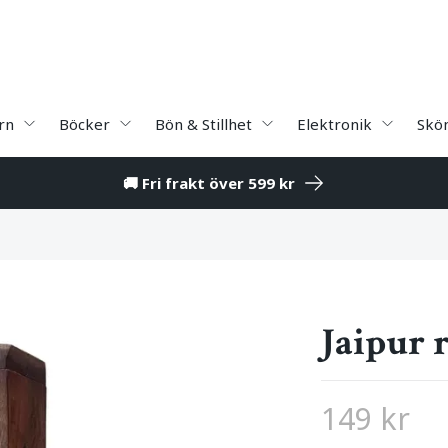
rn
Böcker
Bön & Stillhet
Elektronik
Skö
🚚 Fri frakt över 599 kr
Jaipur 
149 kr