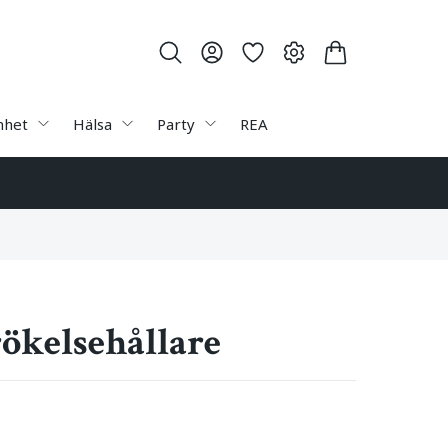
nhet
Hälsa
Party
REA
rökelsehållare