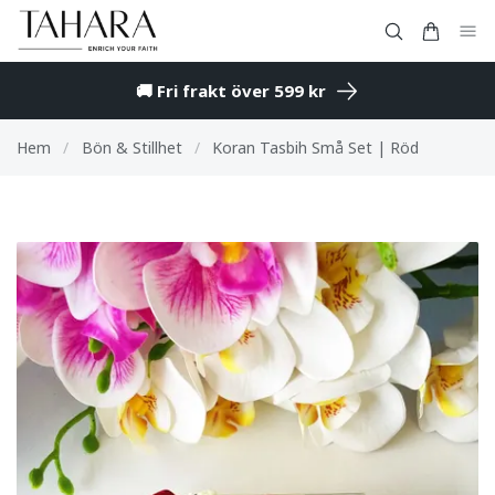
🚚 Fri frakt över 599 kr
Hem
/
Bön & Stillhet
/
Koran Tasbih Små Set | Röd