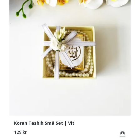
Koran Tasbih Små Set | Vit
129 kr