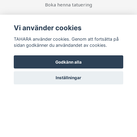
Boka henna tatuering
Sociala medier
Vi använder cookies
TAHARA använder cookies. Genom att fortsätta på
sidan godkänner du användandet av cookies.
Ta del av senaste nytt och unika erbjudanden!
Godkänn alla
Prenumerera
Inställningar