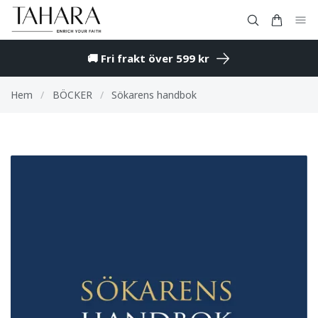
🚚 Fri frakt över 599 kr
Hem
/
BÖCKER
/
Sökarens handbok