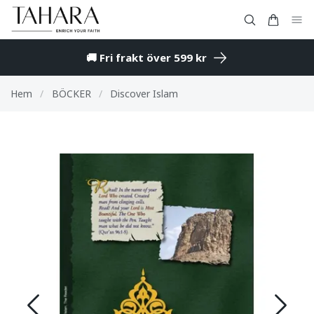
🚚 Fri frakt över 599 kr
Hem
/
BÖCKER
/
Discover Islam