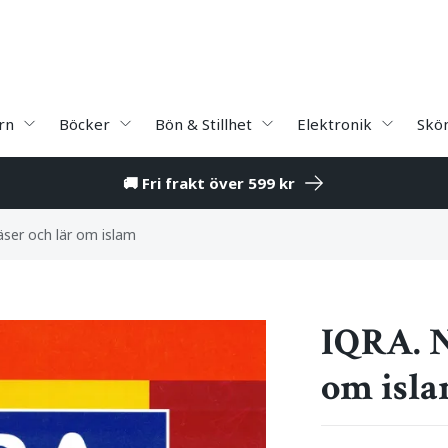
rn
Böcker
Bön & Stillhet
Elektronik
Skö
🚚 Fri frakt över 599 kr
läser och lär om islam
IQRA. Ni
om isl