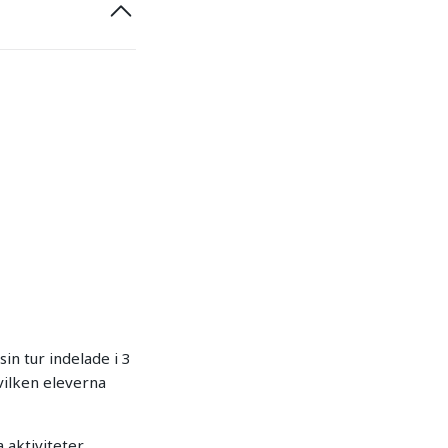
sin tur indelade i 3
vilken eleverna
aktiviteter.