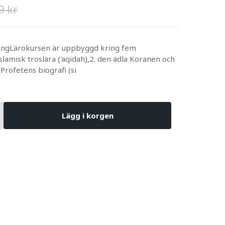
9 kr
ingLärokursen är uppbyggd kring fem
lamisk troslära ('aqidah),2. den ädla Koranen och
 Profetens biografi (si
Lägg i korgen