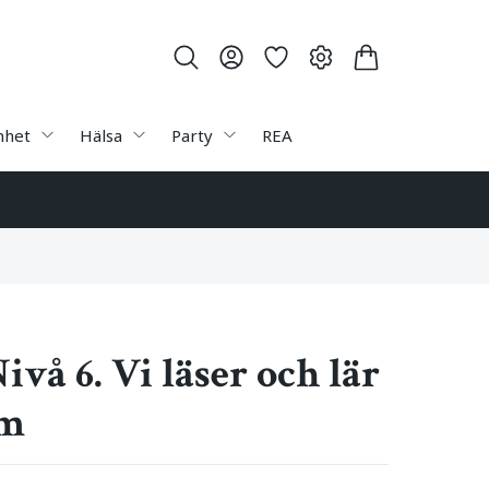
nhet
Hälsa
Party
REA
vå 6. Vi läser och lär
am