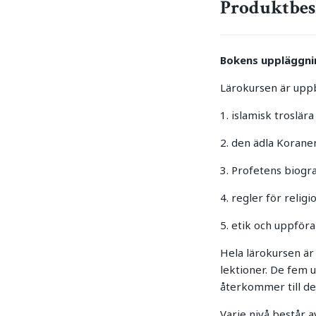
Produktbes
Bokens uppläggni
Lärokursen är up
1. islamisk troslära 
2. den ädla Koranen
3. Profetens biograf
4. regler för reli
5. etik och uppför
Hela lärokursen är 
lektioner. De fem 
återkommer till de 
Varje nivå består 