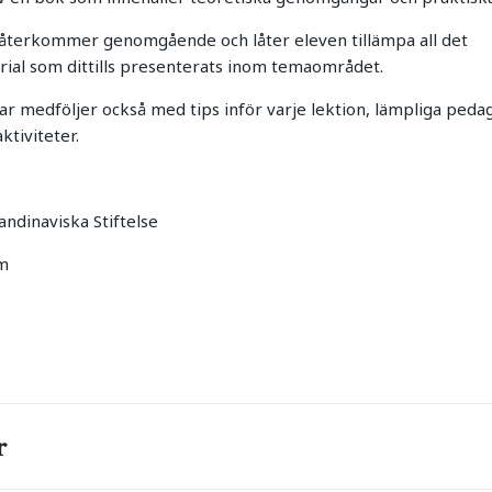
 återkommer genomgående och låter eleven tillämpa all det
ial som dittills presenterats inom temaområdet.
ar medföljer också med tips inför varje lektion, lämpliga ped
ktiviteter.
kandinaviska Stiftelse
m
r