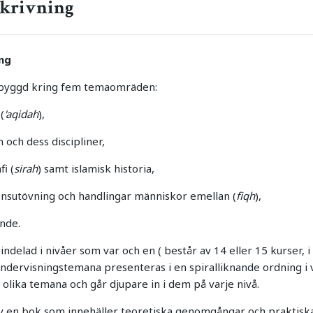
krivning
ng
pbyggd kring fem temaomräden:
(
'aqidah
),
 och dess discipliner,
i (
sirah
) samt islamisk historia,
gionsutövning och handlingar människor emellan (
fiqh
),
ande.
indelad i nivåer som var och en ( består av 14 eller 15 kurser, i 
undervisningstemana presenteras i en spiralliknande ordning i 
olika temana och går djupare in i dem på varje nivå.
av en bok som innehäller teoretiska genomgångar och praktiska 