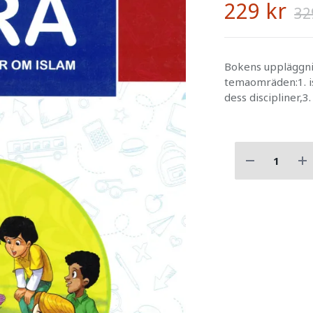
229 kr
32
Bokens uppläggn
temaomräden:1. is
dess discipliner,3.