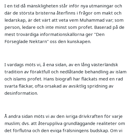
I en tid då mänskligheten står inför nya utmaningar och
där de största bristerna återfinns i frågor om makt och
ledarskap, är det värt att veta vem Muhammad var; som
person, ledare och inte minst som profet. Baserad på de
mest trovärdiga informationskällorna ger "Den
Förseglade Nektarn" oss den kunskapen.
I vardags möts vi, å ena sidan, av en lång västerländsk
tradition av föraktfull och nedlåtande behandling av islam
och islams profet. Hans biografi har fläckats med en rad
svarta fläckar, ofta orsakad av avsiktlig spridning av
desinformation.
Å andra sidan möts vi av den ivriga drivkraften för varje
muslim; dvs. att återuppliva grundläggande realiteter om
det förflutna och den eviga frälsningens budskap. Om vi