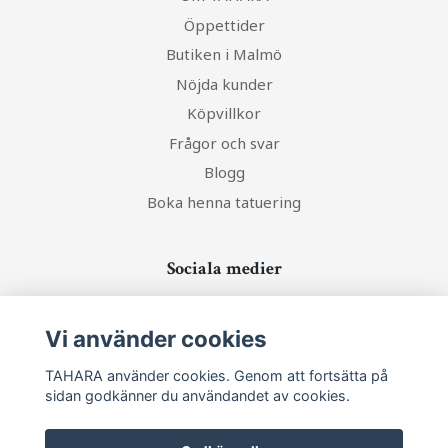
Öppettider
Butiken i Malmö
Nöjda kunder
Köpvillkor
Frågor och svar
Blogg
Boka henna tatuering
Sociala medier
Vi använder cookies
TAHARA använder cookies. Genom att fortsätta på
Ta del av senaste nytt och unika erbjudanden!
sidan godkänner du användandet av cookies.
Prenumerera