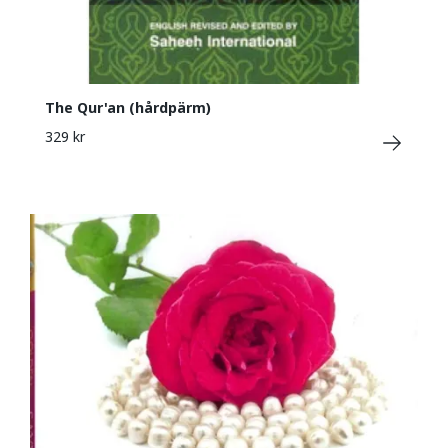
The Qur'an (hårdpärm)
329 kr