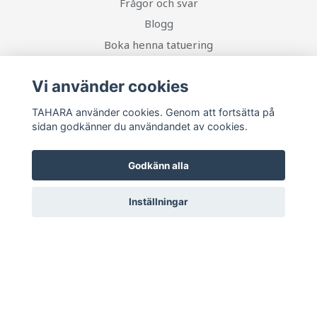
Frågor och svar
Blogg
Boka henna tatuering
Vi använder cookies
Sociala medier
TAHARA använder cookies. Genom att fortsätta på
sidan godkänner du användandet av cookies.
Godkänn alla
Ta del av senaste nytt och unika erbjudanden!
Inställningar
Prenumerera