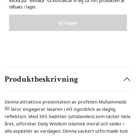
Klicka på "Bevaka" så kontaktar vi dig så fort produkten är
tillbaks i lager.
Ej i lager
Produktbeskrivning
Denna attraktiva presentation av profeten Muhammeds
ﷺ läror engagerar läsaren i ett ögonblick av daglig
reflektion. Med 365 hadither (uttalanden) som täcker hela
året, utforskar Daily Wisdom islamisk moral och seder i
alla aspekter av vardagen. Denna vackert utformade bok