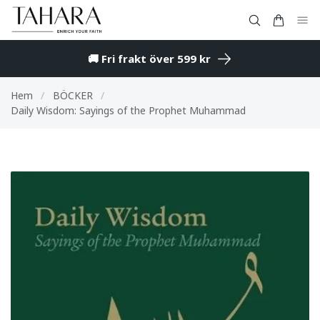
🚚 Fri frakt över 599 kr
Hem
/
BÖCKER
/
Daily Wisdom: Sayings of the Prophet Muhammad