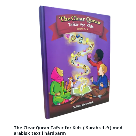
The Clear Quran Tafsir for Kids ( Surahs 1-9 ) med
arabisk text i hårdpärm