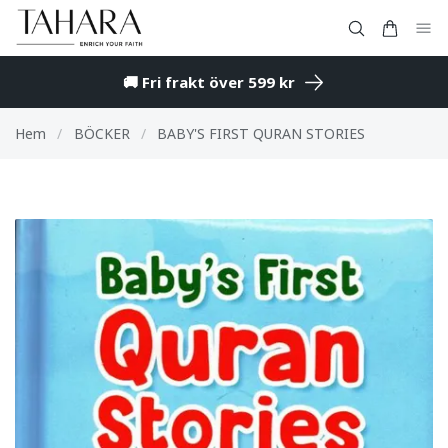
🚚 Fri frakt över 599 kr
Hem
/
BÖCKER
/
BABY'S FIRST QURAN STORIES