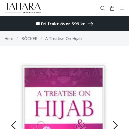
🚚 Fri frakt över 599 kr
Hem
/
BÖCKER
/
A Treatise On Hijab