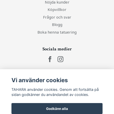
Nöjda kunder
Köpvillkor
Frågor och svar
Blogg
Boka henna tatuering
Sociala medier
Ta del av senaste nytt och unika erbjudanden!
Vi använder cookies
TAHARA använder cookies. Genom att fortsätta på
Prenumerera
sidan godkänner du användandet av cookies.
Godkänn alla