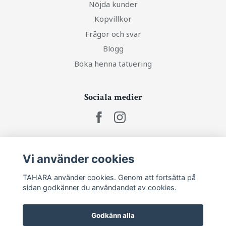
Nöjda kunder
Köpvillkor
Frågor och svar
Blogg
Boka henna tatuering
Sociala medier
Ta del av senaste nytt och unika erbjudanden!
Vi använder cookies
TAHARA använder cookies. Genom att fortsätta på
Prenumerera
sidan godkänner du användandet av cookies.
Godkänn alla