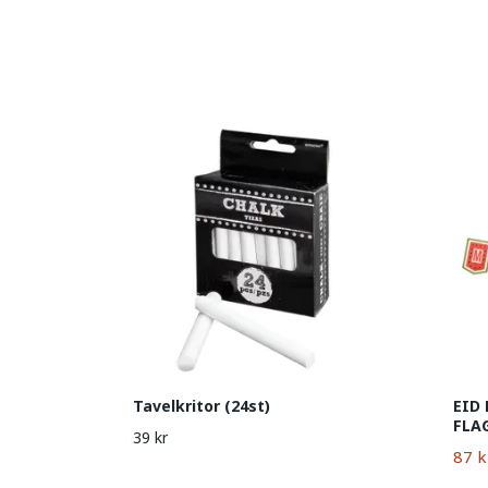
Tavelkritor (24st)
EID
FLA
39 kr
87 k