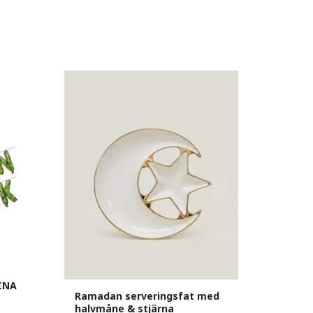
INA
Ramadan serveringsfat med
halvmåne & stjärna