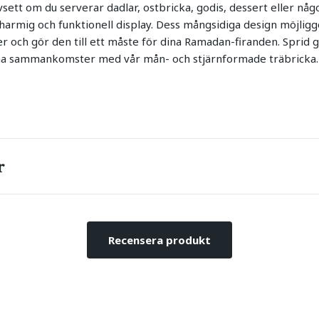
ett om du serverar dadlar, ostbricka, godis, dessert eller någo
charmig och funktionell display. Dess mångsidiga design möjligg
r och gör den till ett måste för dina Ramadan-firanden. Sprid g
 dina sammankomster med vår mån- och stjärnformade träbricka.
r
Recensera produkt