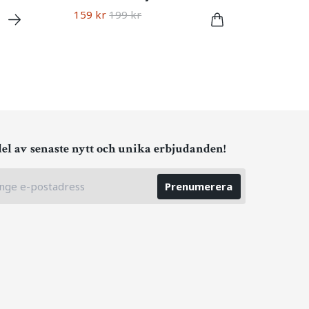
159 kr
199 kr
del av senaste nytt och unika erbjudanden!
Prenumerera