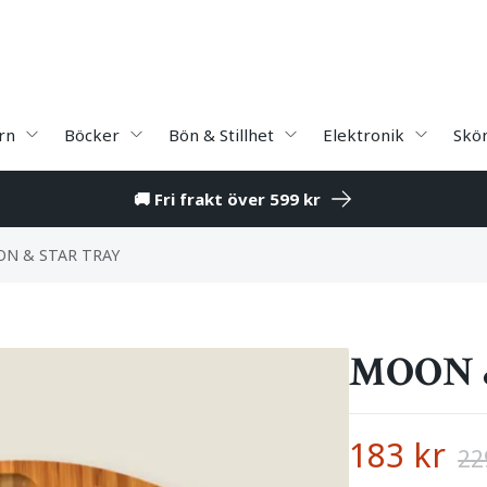
rn
Böcker
Bön & Stillhet
Elektronik
Skö
🚚 Fri frakt över 599 kr
N & STAR TRAY
MOON 
183 kr
22