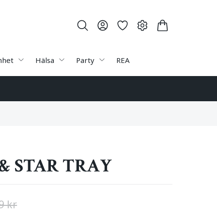
nhet
Hälsa
Party
REA
& STAR TRAY
9 kr