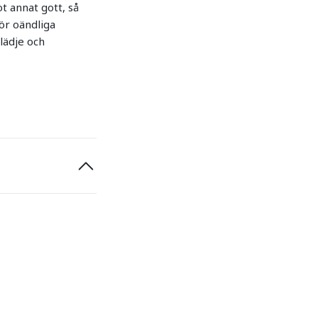
t annat gott, så
ör oändliga
lädje och