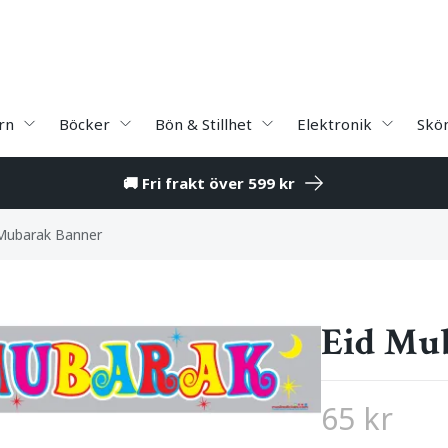
rn
Böcker
Bön & Stillhet
Elektronik
Skö
🚚 Fri frakt över 599 kr
Mubarak Banner
Eid Mu
65 kr