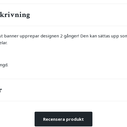
krivning
st banner upprepar designen 2 gånger! Den kan sättas upp so
elar.
ängd.
r
Recensera produkt