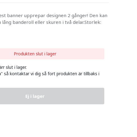
fest banner upprepar designen 2 gånger! Den kan
lång banderoll eller skuren i två delar.Storlek:
Produkten slut i lager
r slut i lager.
" så kontaktar vi dig så fort produkten är tillbaks i
Ej i lager