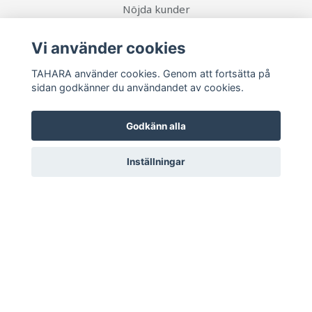
Nöjda kunder
Köpvillkor
Vi använder cookies
Frågor och svar
Blogg
TAHARA använder cookies. Genom att fortsätta på
sidan godkänner du användandet av cookies.
Boka henna tatuering
Godkänn alla
Sociala medier
Inställningar
Ta del av senaste nytt och unika erbjudanden!
Prenumerera