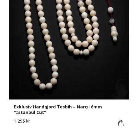
Exklusiv Handgjord Tesbih – Narçıl 6mm
"Istanbul Cut"
1 295 kr