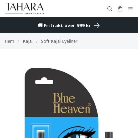
🚚 Fri frakt över 599 kr
Hem
/
Kajal
/
Soft Kajal Eyeliner