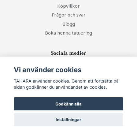
Köpvillkor
Frågor och svar
Blogg
Boka henna tatuering
Sociala medier
Vi använder cookies
TAHARA använder cookies. Genom att fortsätta på
sidan godkänner du användandet av cookies.
Ta del av senaste nytt och unika erbjudanden!
Godkänn alla
Prenumerera
Inställningar