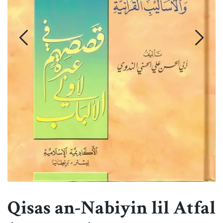
Qisas an-Nabiyin lil Atfal