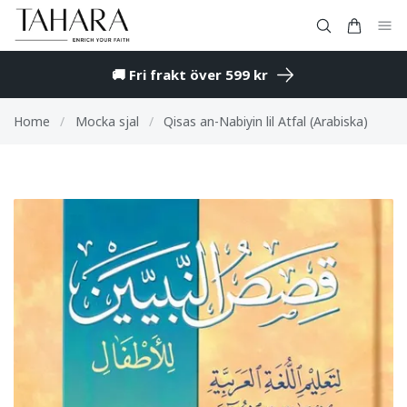
🚚 Fri frakt över 599 kr
Home
/
Mocka sjal
/
Qisas an-Nabiyin lil Atfal (Arabiska)