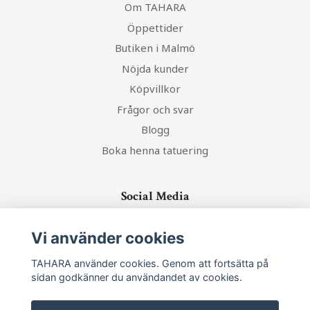
Om TAHARA
Öppettider
Butiken i Malmö
Nöjda kunder
Köpvillkor
Frågor och svar
Blogg
Boka henna tatuering
Social Media
Vi använder cookies
TAHARA använder cookies. Genom att fortsätta på
Ta del av senaste nytt och unika erbjudanden!
sidan godkänner du användandet av cookies.