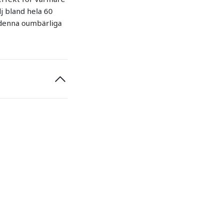
lj bland hela 60
 denna oumbärliga