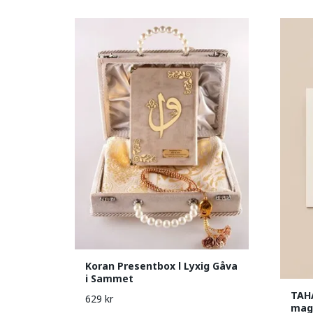
Koran Presentbox l Lyxig Gåva
i Sammet
TAHA
629 kr
magn