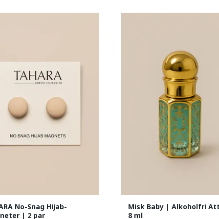
RA No-Snag Hijab-
Misk Baby | Alkoholfri Att
eter | 2 par
8 ml