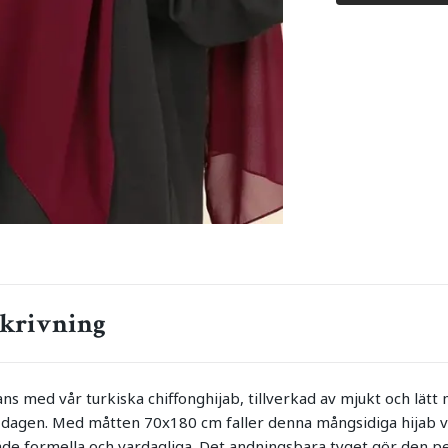
krivning
s med vår turkiska chiffonghijab, tillverkad av mjukt och lätt
dagen. Med måtten 70x180 cm faller denna mångsidiga hijab v
, både formella och vardagliga. Det andningsbara tyget gör den 