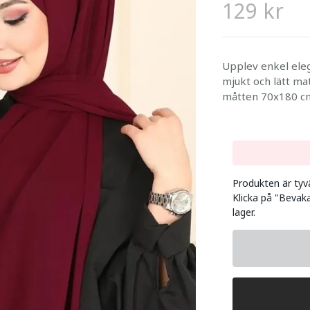
129 kr
Upplev enkel eleg
mjukt och lätt ma
måtten 70x180 cm
Produkten är tyvär
Klicka på "Bevaka
lager.