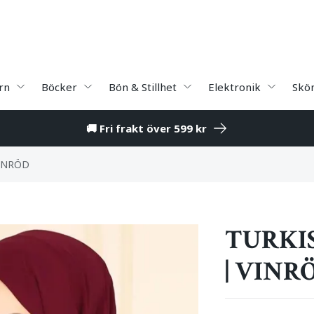
rn
Böcker
Bön & Stillhet
Elektronik
Skö
🚚 Fri frakt över 599 kr
VINRÖD
TURKI
| VINR