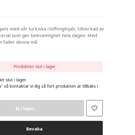
ans med vår turkiska chiffonghijab, tillverkad av
terial som ger bekvämlighet hela dagen. Med
 faller denna må
Produkten slut i lager
r slut i lager.
" så kontaktar vi dig så fort produkten är tillbaks i
Ej i lager
Bevaka