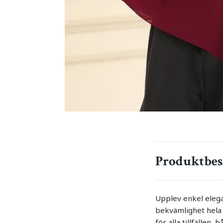
Produktbes
Upplev enkel elegan
bekvämlighet hela 
för alla tillfällen