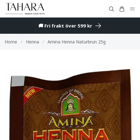
🚚 Fri frakt över 599 kr
Home
/
Henna
/
Amina Henna Naturbrun 25g